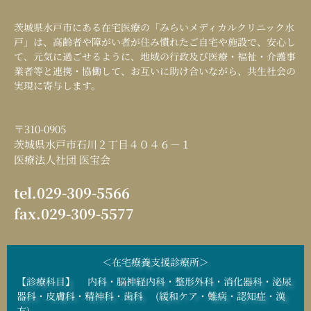
茨城県水戸市にある在宅医療の「
みらいメディカルクリニック水
戸
」は、高齢者や障がい者が住み慣れたご自宅や施設で、安心し
て、元気に過ごせるように、地域の行政及び医療・福祉・介護事
業者等と連携・協働して、お互いに助け合いながら、共生社会の
実現に寄与します。
〒310-0905
茨城県水戸市石川２丁目４０４６－１
医療法人社団 医宝会
tel.029-309-5566
fax.029-309-5577
＜在宅療養支援診療所＞
【診療科目】 内科・脳神経内科・整形外科・消化器科・泌尿
器科・皮膚科・精神科・歯科 (緩和ケア・難病・認知症・漢
方)