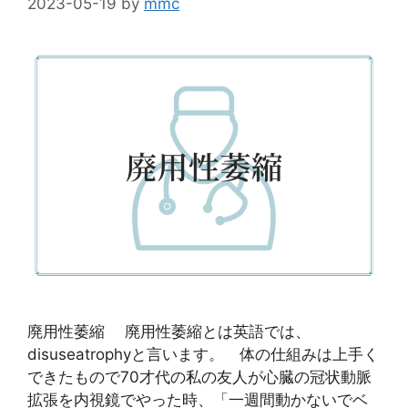
2023-05-19
by
mmc
廃用性萎縮 廃用性萎縮とは英語では、
disuseatrophyと言います。 体の仕組みは上手く
できたもので70才代の私の友人が心臓の冠状動脈
拡張を内視鏡でやった時、「一週間動かないでベ