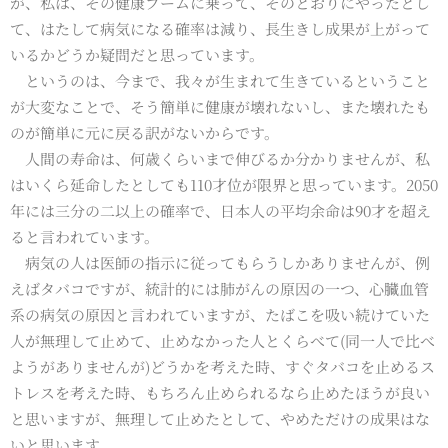
が、私は、その健康ブームに乗って、そのとおりにやったとし
て、はたして病気になる確率は減り、長生きし成果が上がって
いるかどうか疑問だと思っています。
というのは、今まで、我々が生まれて生きているということ
が大変なことで、そう簡単に健康が壊れないし、また壊れたも
のが簡単に元に戻る訳がないからです。
人間の寿命は、何歳くらいまで伸びるか分かりませんが、私
はいくら延命したとしても110才位が限界と思っています。2050
年には三分の二以上の確率で、日本人の平均余命は90才を超え
ると言われています。
病気の人は医師の指示に従ってもらうしかありませんが、例
えばタバコですが、統計的には肺がんの原因の一つ、心臓血管
系の病気の原因と言われていますが、たばこを吸い続けていた
人が無理して止めて、止めなかった人とくらべて(同一人で比べ
ようがありませんが)どうかを考えた時、すぐタバコを止めるス
トレスを考えた時、もちろん止められるなら止めたほうが良い
と思いますが、無理して止めたとして、やめただけの成果はな
いと思います。