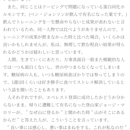
また、同じことはドーピングで問題になっている蛋白同化ホ
ルモンです。(ベン・ジョンソンが飲んで有名になった薬です。)
飲んでトレーニングを一生懸命やらないと成果が表れないと言
われているため、同一人物では比べようがありませんので、ト
レーニングの成果が飲まなかった時と比べた場合、いくらかは
良いかもしれませんが、私は、無理して飲む程良い結果が得ら
れるかどうかは疑わしいと思っています。
人間、生きていくにあたり、万事真面目一筋また模範的な人
では一つも面白くないし、世の中つまらなくなってしまいま
す。糖尿病の人も、いつも糖尿病食ばかりでは参ってしまうの
で、1週1回くらいは好き勝手に食べてストレス解消していると
いう話を聞いたこともあります。
人それぞれですが、エベレスト登頂に成功したかどうか分か
らないまま、帰りに遭難して有名になった登山家ジョージ・マ
ロリーが、 ” なぜ山に登るか ” と聞かれた時 ” 山がそこにある
からだ ” と答えた人が、こういうことを言っています。
” 良い事には感心し、悪い事はまねをする。これが私なのだ ”