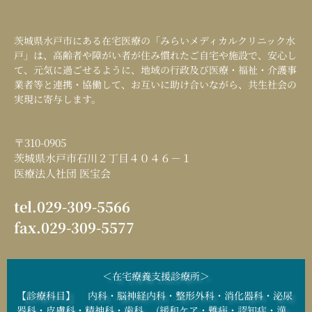
茨城県水戸市にある在宅医療の「
みらいメディカルクリニック水
戸
」は、高齢者や障がい者が住み慣れたご自宅や施設で、安心し
て、元気に過ごせるように、地域の行政及び医療・福祉・介護事
業者等と連携・協働して、お互いに助け合いながら、共生社会の
実現に寄与します。
〒310-0905
茨城県水戸市石川２丁目４０４６－１
医療法人社団 医宝会
tel.029-309-5566
fax.029-309-5577
＜在宅療養支援診療所＞
【診療科目】 内科・脳神経内科・整形外科・消化器科・泌尿
器科・皮膚科・精神科・歯科 (緩和ケア・難病・認知症・漢