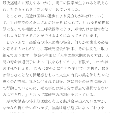
最後迄延命に努力する中から、明日の医学が生まれると教えら
れ、社会もそれを当然と受け止めていました。
ところが、最近は医学の進歩により見直しが叫ばれていま
す。生命維持のメカニズムが分かる につれて、いわゆる植物状
態になっても補液と人工呼吸器等により、寿命だけは健常者と
同じように生きることができるようになってきています。
という訳で、高齢者の終末医療の場合、何らかの歯止め必要
と考える人たちがおり、尊厳死協会が出来、その法制化に取り
組んでおります。 協会の主張は「人生の終末期のあり方は、人
間の寿命は遺伝子によって決められており、有限で、いつかは
必ず死を迎える。 ならば健やかに全力を挙げて生き抜き、最後
は苦しむことなく満足感をもって人生の有終の美を飾りた いと
思うのが当然。我々は生まれて以後、常に自分の意志に基づい
て行動しているのに、死ぬ事だけが自分の意志で選択できない
のは不自然。」と言って尊厳死の法制化を言っている。
厚生労働省の終末期医療を考える懇談会が出来ていますが、
なかなか折り合いがつかず、結論は延び延びになっておりま