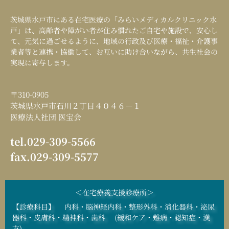
茨城県水戸市にある在宅医療の「
みらいメディカルクリニック水
戸
」は、高齢者や障がい者が住み慣れたご自宅や施設で、安心し
て、元気に過ごせるように、地域の行政及び医療・福祉・介護事
業者等と連携・協働して、お互いに助け合いながら、共生社会の
実現に寄与します。
〒310-0905
茨城県水戸市石川２丁目４０４６－１
医療法人社団 医宝会
tel.029-309-5566
fax.029-309-5577
＜在宅療養支援診療所＞
【診療科目】 内科・脳神経内科・整形外科・消化器科・泌尿
器科・皮膚科・精神科・歯科 (緩和ケア・難病・認知症・漢
方)