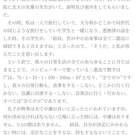
院に北大の先輩の先生がいて、説明及び案内をしてもらいまし
た。
その時、私は一人で旅行していて、大分県かどこかで同世代
の同じような旅行をしていた学生と一緒になり、悉無律の話を
した時、その学生が、「結局、世の中の出来事は全て二進法に
帰結できると言えますね」と言ったので、「そうだ」と私が答
えたことを思い出します。
という訳で、我々の日常生活の全てのあらゆることに当ては
まることで、コンピューターで使っている二進法で数字は
7”は、“0・1・10・1・100・100m・10″となり、“全てゼロ”です
し、我々の日常行動も、食事をする・しない。どこかに行く行
かない。会議に出席する・しない。音楽会に行く・行かない。
すべては“全てゼロ”であります。
孔子が物事は全て中庸が良いと言ったといわれていますが、
何か決めなければならない立場に立った時には、中庸はありま
せん。0.1の間はありません。 結局、自分が決定にかかわら
ない時には、余計なことをするな、何もするなということで、