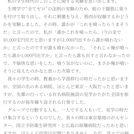
私の学生時代のこのことに関する実験を思い出します。
生理学で“全てゼロ”の法則の実験のため、蛙の下腿筋に重り
を付けて取り出し、それに刺激を与え、筋肉が収縮するかどう
かを実験しました。その時、誰かが「これを喰ったらうまそう
だ」と言ったので、私が「誰かこれを喰ったら、(今の金で
10,000宝円位だと思いますが)1,000円出すから誰か喰わない
か」と言ったのですが誰も喰わなかった。「それじゃ俺が喰っ
たら誰か1,000円出すか」と言ったら誰も出すと言わなかったの
で、不愉快な思いをした。喰う気がないのに、まさか俺が喰い
そうに見えたのかなと思った次第です。
我々の学生の時、教養から学部移行の時だったかと思います
が、全国の名のある病院、ほとんど東京・大阪だったと思いま
すが、先輩の行っている有名病院施設の見学かたがた全国を旅
行するのが毎年繰り返される行事でした。
グループで行動する人も、一人でする人もいて、見学の時だ
け集合するというものでした。我々の時は東京築地のがんセン
ター、国立予防衛生研究所・と広島の原爆病院だったかと思い
ますが、ほとんど内容は記憶にありません。ただ、其々での病