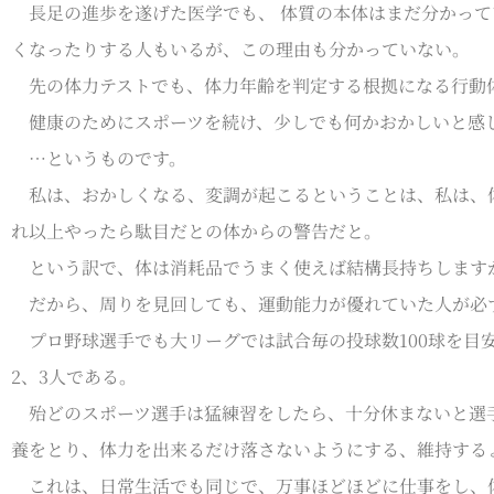
長足の進歩を遂げた医学でも、 体質の本体はまだ分かって
くなったりする人もいるが、この理由も分かっていない。
先の体力テストでも、体力年齢を判定する根拠になる行動体
健康のためにスポーツを続け、少しでも何かおかしいと感じ
…というものです。
私は、おかしくなる、変調が起こるということは、私は、
れ以上やったら駄目だとの体からの警告だと。
という訳で、体は消耗品でうまく使えば結構長持ちします
だから、周りを見回しても、運動能力が優れていた人が必
プロ野球選手でも大リーグでは試合毎の投球数100球を目
2、3人である。
殆どのスポーツ選手は猛練習をしたら、十分休まないと選手
養をとり、体力を出来るだけ落さないようにする、維持する
これは、日常生活でも同じで、万事ほどほどに仕事をし、