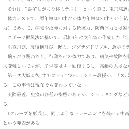
それは､ ” 誤解しがちな体力テスト ″ という題で､ 東京
体力テストで、暦年齢は50才だが体力年齢は30才という結
力）であって、病気や故障に対する抵抗力、防衛体力とは違
スポーツ振興法に基いて、昭和4年に文部省が作成した「壮
垂直飛び、反復横飛び、握力、ジグザグドリブル、急歩のテ
飛んだり跳ねたり、行動だけの体力であり、病気や故障を
大変難しいですが、子供等はすぐ回復するし、高齢の人はな
第一次大戦直後､すでにドイツのベッツナー教授が、「スポ
る。この事情は現在でも変わっていない。
実際最近、免疫の各種の指標があるが、ジョッキングなど運
る。
1グループを形成し、同じようなトレーニングを続ける中高
という発表がある｡